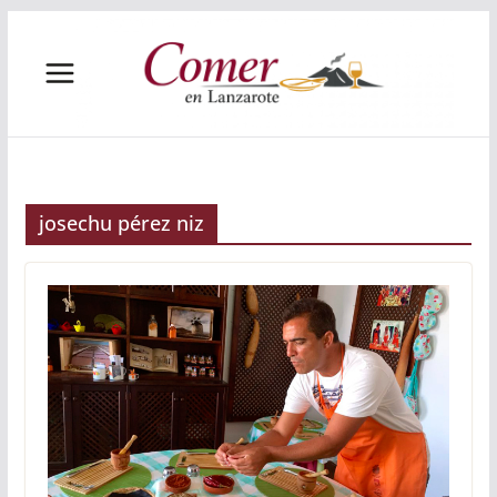
Saltar
al
contenido
josechu pérez niz