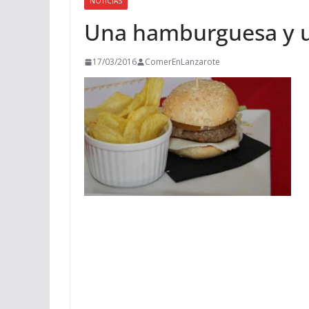
NOTICIAS
Una hamburguesa y un
17/03/2016
ComerEnLanzarote