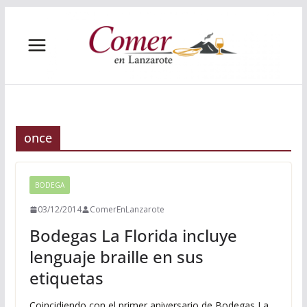
Saltar
al
contenido
once
BODEGA
03/12/2014
ComerEnLanzarote
Bodegas La Florida incluye
lenguaje braille en sus
etiquetas
Coincidiendo con el primer aniversario de Bodegas La